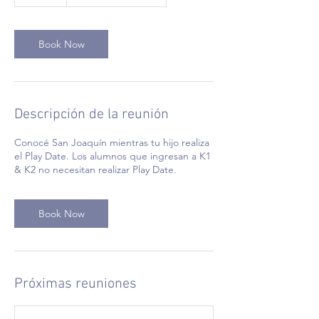
0
m
i
n
Book Now
Descripción de la reunión
Conocé San Joaquín mientras tu hijo realiza
el Play Date. Los alumnos que ingresan a K1
& K2 no necesitan realizar Play Date.
Book Now
Próximas reuniones