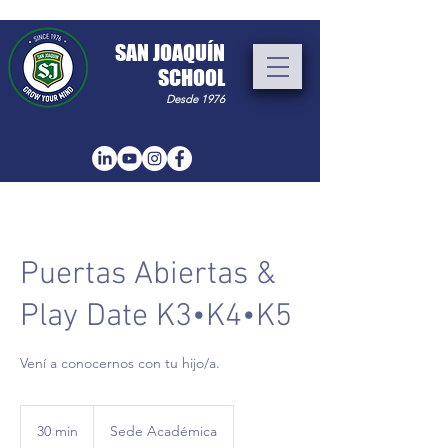
​SAN JOAQUÍN
SCHOOL
Desde 1976
Puertas Abiertas &
Play Date K3•K4•K5
Vení a conocernos con tu hijo/a.
30 min
3
Sede Académica