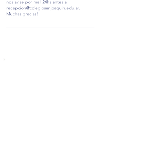
nos avise por mail 24hs antes a
recepcion@colegiosanjoaquin.edu.ar.
Muchas gracias!
WORK WITH US