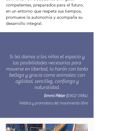
competentes, preparados para el futuro,
en un entorno que respeta sus tiempos,
promueve la autonomía y acompaña su
desarrollo integral.
Si les damos a los niños el espacio y
las posibilidades necesarias para
moverse en libertad, lo harán con tanta
belleza y gracia como animales: con
agilidad, sencillez, confianza y
naturalidad.
Emmi Pikler (
1902-1984)
Médica y promotora del movimiento libre